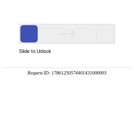
Toggle navigation
首页
产品
Rainbond
云原生应用管理平台，作为应用管理的底座，提供应用
开发、运维一体化 PaaS 平台。
Rainstore
云原生应用商店平台，集合云原生应用的制品分发、销
售、交付于一体，全方位服务应用厂商 SaaS 化转型。
Rainhome
行业门户平台，提供行业场景导航与管理，集成业务子
系统多租户集成，统一用户认证和授权，是行业集成商
的集成利器。
解决方案
技术中台建设